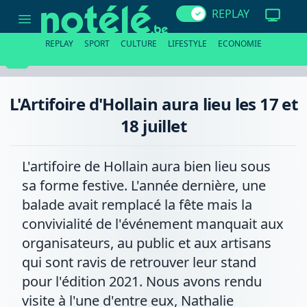
L'Artifoire
REPLAY
d'Hollain
aura
lieu
REPLAY
SPORT
CULTURE
LIFESTYLE
ECONOMIE
les
17
et
18
juillet
L'Artifoire d'Hollain aura lieu les 17 et
18 juillet
L'artifoire de Hollain aura bien lieu sous
sa forme festive. L'année dernière, une
balade avait remplacé la fête mais la
convivialité de l'événement manquait aux
organisateurs, au public et aux artisans
qui sont ravis de retrouver leur stand
pour l'édition 2021. Nous avons rendu
visite à l'une d'entre eux, Nathalie