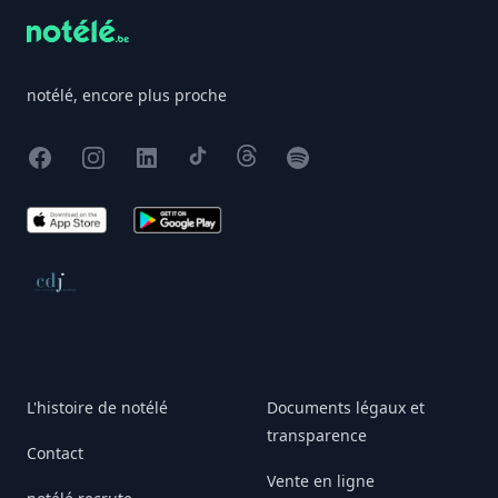
notélé, encore plus proche
Facebook
Instagram
X
TikTok
Threads
Spotify
App Store
Google Play
Conseil de déontologie journalistique
L'histoire de notélé
Documents légaux et
transparence
Contact
Vente en ligne