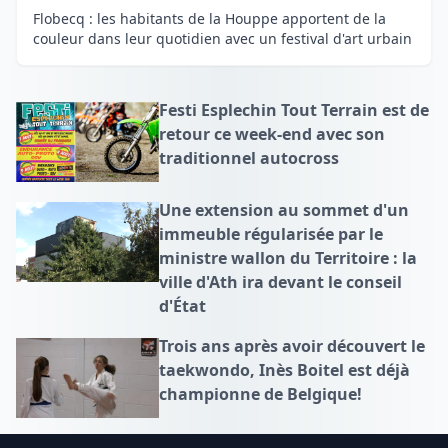
Flobecq : les habitants de la Houppe apportent de la
couleur dans leur quotidien avec un festival d'art urbain
Festi Esplechin Tout Terrain est de
retour ce week-end avec son
traditionnel autocross
Une extension au sommet d'un
immeuble régularisée par le
ministre wallon du Territoire : la
ville d'Ath ira devant le conseil
d'État
Trois ans après avoir découvert le
taekwondo, Inès Boitel est déjà
championne de Belgique!
Footer