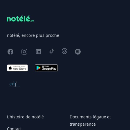
notélé, encore plus proche
Facebook
Instagram
X
TikTok
Threads
Spotify
App Store
Google Play
Conseil de déontologie journalistique
L'histoire de notélé
Documents légaux et
transparence
Contact