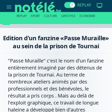
Edition
REPLAY
d'un
fanzine
«Passe
REPLAY
SPORT
CULTURE
LIFESTYLE
ECONOMIE
Muraille»
au
sein
de
la
Edition d'un fanzine «Passe Muraille»
prison
de
au sein de la prison de Tournai
Tournai
"Passe Muraille" c'est le nom d'un fanzine
entièrement imaginé par des détenus de
la prison de Tournai. Au terme de
nombreux ateliers animés par des
professionnels et des bénévoles, le
résultat a pris corps . Mais au delà de
l'exploit graphique, ce travail de longue
haleine a développé bien d'autres