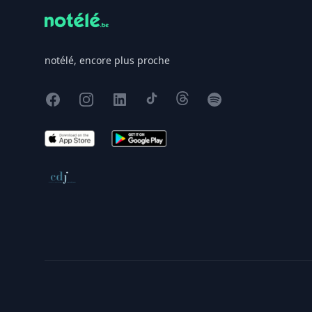
notélé, encore plus proche
Facebook
Instagram
X
TikTok
Threads
Spotify
App Store
Google Play
Conseil de déontologie journalistique