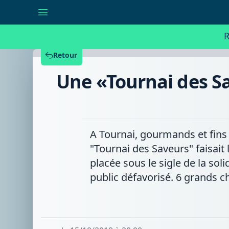
Une
«Tournai
des
Saveurs»
R
placée
sous
le
Retour
signe
des
Une «Tournai des Sa
circuits
courts
et
de
la
solidarité
A Tournai, gourmands et fins
"Tournai des Saveurs" faisait
placée sous le sigle de la sol
public défavorisé. 6 grands ch