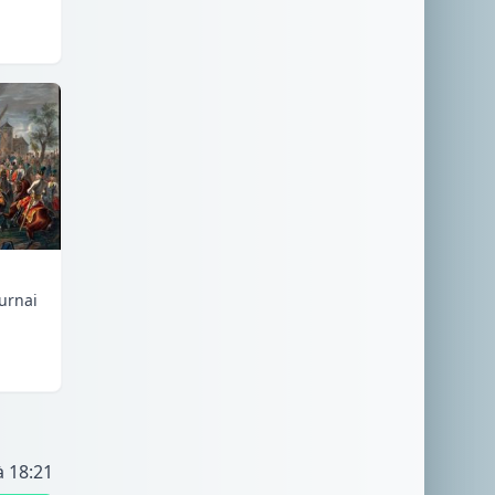
urnai
à 18:21