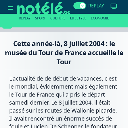
Cette
REPLAY
année-
là,
8
REPLAY
SPORT
CULTURE
LIFESTYLE
ECONOMIE
juillet
2004
:
le
musée
Cette année-là, 8 juillet 2004 : le
du
Tour
musée du Tour de France accueille le
de
France
Tour
accueille
le
Tour
L'actualité de de début de vacances, c'est
le mondial, évidemment mais également
le Tour de France qui a pris le départ
samedi dernier. Le 8 juillet 2004, il était
passé sur les routes de Wallonie picarde.
Il avait rencontré un énorme succès de
foule et Lucien De Schepper, le fondateur