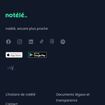
notélé, encore plus proche
Facebook
Instagram
X
TikTok
Threads
Spotify
App Store
Google Play
Conseil de déontologie journalistique
L'histoire de notélé
Documents légaux et
transparence
Contact