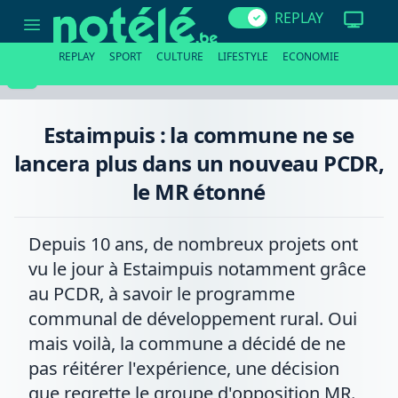
Estaimpuis
REPLAY
:
la
commune
REPLAY
SPORT
CULTURE
LIFESTYLE
ECONOMIE
ne
se
lancera
plus
dans
Estaimpuis : la commune ne se
un
nouveau
lancera plus dans un nouveau PCDR,
PCDR,
le
le MR étonné
MR
étonné
Depuis 10 ans, de nombreux projets ont
vu le jour à Estaimpuis notamment grâce
au PCDR, à savoir le programme
communal de développement rural. Oui
mais voilà, la commune a décidé de ne
pas réitérer l'expérience, une décision
que regrette le groupe d'opposition MR.