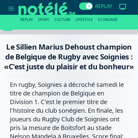
Le
REPLAY
Sillien
Marius
Dehoust
REPLAY
SPORT
CULTURE
LIFESTYLE
ECONOMIE
champion
de
Belgique
de
Rugby
Le Sillien Marius Dehoust champion
avec
Soignies
de Belgique de Rugby avec Soignies :
:
«C'est
«C'est juste du plaisir et du bonheur»
juste
du
plaisir
et
En rugby, Soignies a décroché samedi le
du
bonheur»
titre de champion de Belgique en
Division 1. C'est le premier titre de
l'histoire du club sonégien. En finale, les
joueurs du Rugby Club de Soignies ont
pris la mesure de Boitsfort au stade
Nelson Mandela à Bruxelles. Score final: