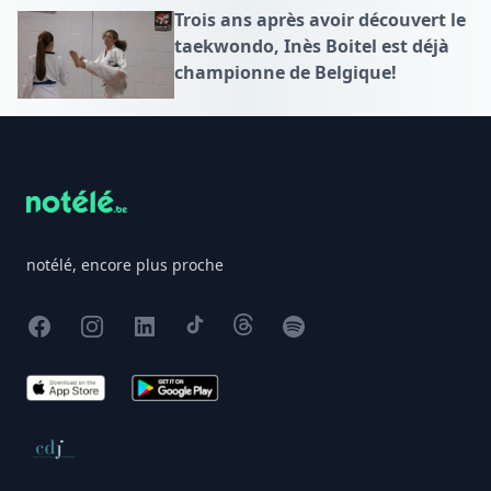
Trois ans après avoir découvert le
taekwondo, Inès Boitel est déjà
championne de Belgique!
Footer
notélé, encore plus proche
Facebook
Instagram
X
TikTok
Threads
Spotify
App Store
Google Play
Conseil de déontologie journalistique