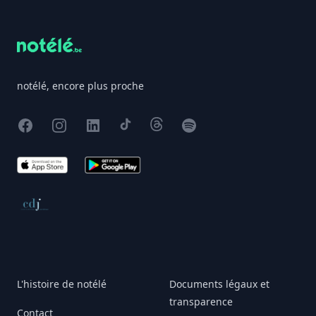
notélé, encore plus proche
Facebook
Instagram
X
TikTok
Threads
Spotify
App Store
Google Play
Conseil de déontologie journalistique
L'histoire de notélé
Documents légaux et
transparence
Contact