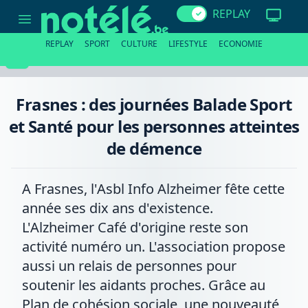
Frasnes
REPLAY
:
des
journées
REPLAY
SPORT
CULTURE
LIFESTYLE
ECONOMIE
Balade
Sport
et
Santé
pour
Frasnes : des journées Balade Sport
les
personnes
et Santé pour les personnes atteintes
atteintes
de
de démence
démence
A Frasnes, l'Asbl Info Alzheimer fête cette
année ses dix ans d'existence.
L'Alzheimer Café d'origine reste son
activité numéro un. L'association propose
aussi un relais de personnes pour
soutenir les aidants proches. Grâce au
Plan de cohésion sociale, une nouveauté