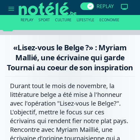
«Lisez-
REPLAY
vous
le
Belge
REPLAY
SPORT
CULTURE
LIFESTYLE
ECONOMIE
?»
:
Myriam
Mallié,
une
«Lisez-vous le Belge ?» : Myriam
écrivaine
qui
Mallié, une écrivaine qui garde
garde
Tournai
Tournai au coeur de son inspiration
au
coeur
de
son
Durant tout le mois de novembre, la
inspiration
littérature belge a été mise à l'honneur
avec l'opération "Lisez-vous le Belge?".
L'objectif, mettre le focus sur ces
écrivains qui rendent fier notre plat pays.
Rencontre avec Myriam Maillié, une
écrivaine d'origine tournaisienne qui a