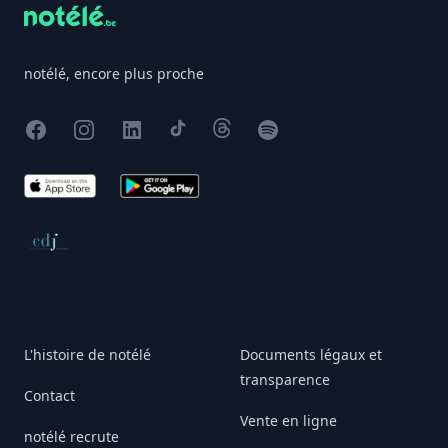
notélé, encore plus proche
Facebook
Instagram
X
TikTok
Threads
Spotify
App Store
Google Play
Conseil de déontologie journalistique
L'histoire de notélé
Documents légaux et
transparence
Contact
Vente en ligne
notélé recrute