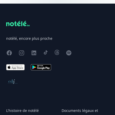
Footer
notélé, encore plus proche
Facebook
Instagram
X
TikTok
Threads
Spotify
App Store
Google Play
Conseil de déontologie journalistique
L'histoire de notélé
Documents légaux et