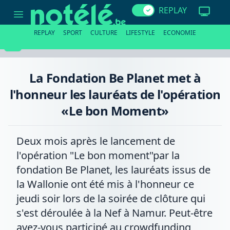
La
REPLAY
Fondation
Be
Planet
REPLAY
SPORT
CULTURE
LIFESTYLE
ECONOMIE
met
à
l'honneur
les
lauréats
La Fondation Be Planet met à
de
l'opération
l'honneur les lauréats de l'opération
«Le
bon
«Le bon Moment»
Moment»
Deux mois après le lancement de
l'opération "Le bon moment"par la
fondation Be Planet, les lauréats issus de
la Wallonie ont été mis à l'honneur ce
jeudi soir lors de la soirée de clôture qui
s'est déroulée à la Nef à Namur. Peut-être
avez-vous participé au crowdfunding