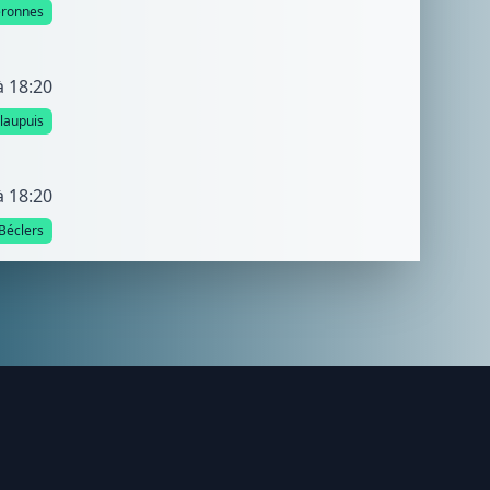
éronnes
à 18:20
llaupuis
à 18:20
Béclers