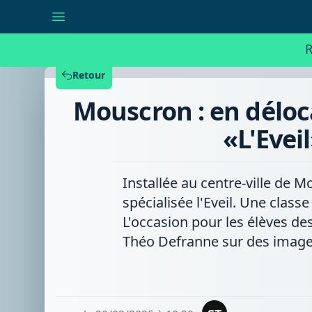
Mouscron
:
en
délocalisant
R
une
classe
à
Retour
l'ARTEM,
l'école
Mouscron : en déloca
spécialisée
«L'Eveil»
prône
«L'Evei
l'intégration
de
ses
élèves
Installée au centre-ville de 
spécialisée l'Eveil. Une class
L'occasion pour les élèves de
Théo Defranne sur des image