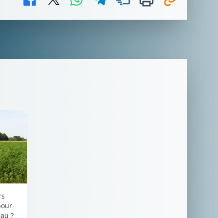
rs
pour
au ?