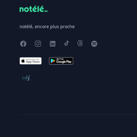
notélé, encore plus proche
Facebook
Instagram
X
TikTok
Threads
Spotify
App Store
Google Play
Conseil de déontologie journalistique