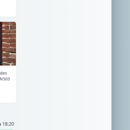
 des
RN503
à 18:20