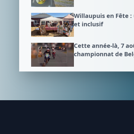
Willaupuis en Fête 
et inclusif
Cette année-là, 7 a
championnat de Bel
Footer