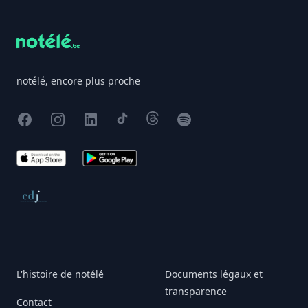
notélé, encore plus proche
Facebook
Instagram
X
TikTok
Threads
Spotify
App Store
Google Play
Conseil de déontologie journalistique
L'histoire de notélé
Documents légaux et
transparence
Contact