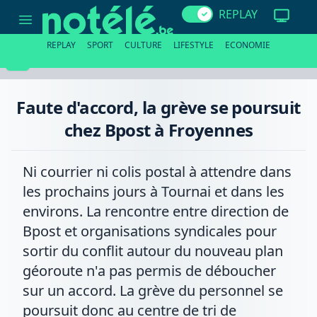
Faute
REPLAY
d'accord,
la
grève
REPLAY
SPORT
CULTURE
LIFESTYLE
ECONOMIE
se
poursuit
chez
Bpost
à
Faute d'accord, la grève se poursuit
Froyennes
chez Bpost à Froyennes
Ni courrier ni colis postal à attendre dans
les prochains jours à Tournai et dans les
environs. La rencontre entre direction de
Bpost et organisations syndicales pour
sortir du conflit autour du nouveau plan
géoroute n'a pas permis de déboucher
sur un accord. La grève du personnel se
poursuit donc au centre de tri de