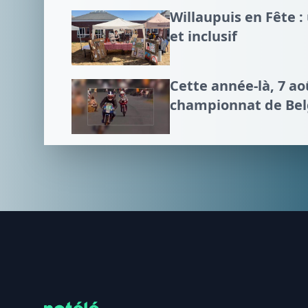
Willaupuis en Fête 
et inclusif
Cette année-là, 7 a
championnat de Bel
Footer