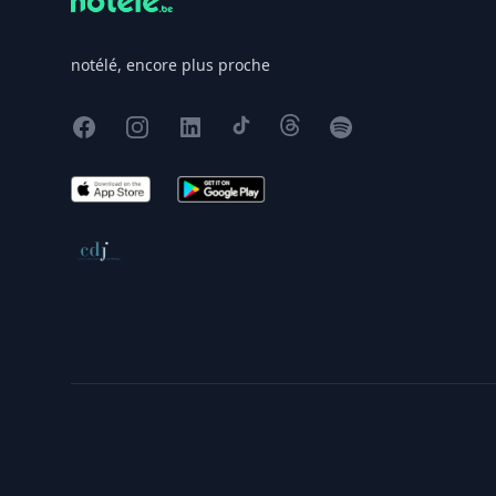
notélé, encore plus proche
Facebook
Instagram
X
TikTok
Threads
Spotify
App Store
Google Play
Conseil de déontologie journalistique