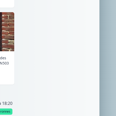
 des
RN503
à 18:20
éronnes