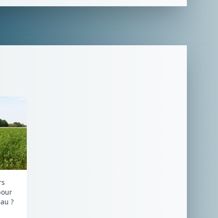
rs
pour
au ?