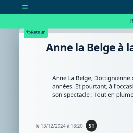
Anne
la
Belge
à
R
la
conquête
des
Retour
planches
mouscronnoises
Anne la Belge à 
et
tournaisiennes
Anne La Belge, Dottignienne d'
années. Et pourtant, à l'occa
son spectacle : Tout en plume
ST
le 13/12/2024 à 18:20