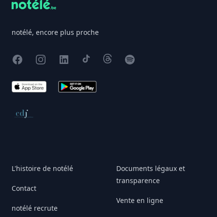
notélé, encore plus proche
Facebook
Instagram
X
TikTok
Threads
Spotify
App Store
Google Play
Conseil de déontologie journalistique
L'histoire de notélé
Documents légaux et
transparence
Contact
Vente en ligne
notélé recrute