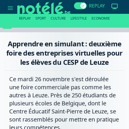
Apprendre
REPLAY
en
simulant
:
REPLAY
SPORT
CULTURE
LIFESTYLE
ECONOMIE
deuxième
foire
des
entreprises
virtuelles
Apprendre en simulant : deuxième
pour
les
foire des entreprises virtuelles pour
élèves
du
les élèves du CESP de Leuze
CESP
de
Leuze
Ce mardi 26 novembre s'est déroulée
une foire commerciale pas comme les
autres à Leuze. Près de 250 étudiants de
plusieurs écoles de Belgique, dont le
Centre Éducatif Saint-Pierre de Leuze, se
sont rassemblés pour mettre en pratique
leurs compétences.