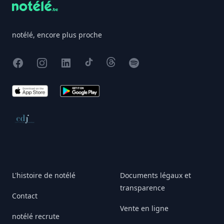
notélé, encore plus proche
Facebook
Instagram
X
TikTok
Threads
Spotify
App Store
Google Play
Conseil de déontologie journalistique
L'histoire de notélé
Documents légaux et
transparence
Contact
Vente en ligne
notélé recrute