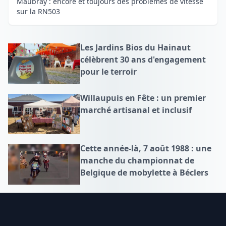
Maubray : encore et toujours des problèmes de vitesse
sur la RN503
Les Jardins Bios du Hainaut
célèbrent 30 ans d'engagement
pour le terroir
Willaupuis en Fête : un premier
marché artisanal et inclusif
Cette année-là, 7 août 1988 : une
manche du championnat de
Belgique de mobylette à Béclers
Footer