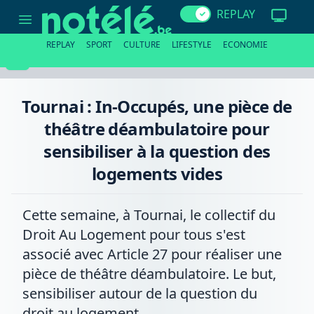
Tournai
REPLAY
:
In-
Occupés,
REPLAY
SPORT
CULTURE
LIFESTYLE
ECONOMIE
une
pièce
de
théâtre
déambulatoire
Tournai : In-Occupés, une pièce de
pour
sensibiliser
théâtre déambulatoire pour
à
la
sensibiliser à la question des
question
des
logements vides
logements
vides
Cette semaine, à Tournai, le collectif du
Droit Au Logement pour tous s'est
associé avec Article 27 pour réaliser une
pièce de théâtre déambulatoire. Le but,
sensibiliser autour de la question du
droit au logement.