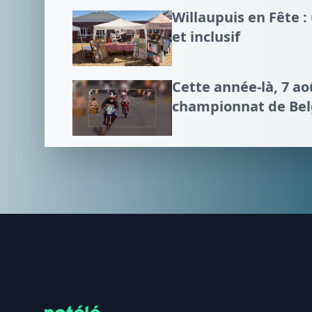
Willaupuis en Fête 
et inclusif
Cette année-là, 7 a
championnat de Bel
Footer