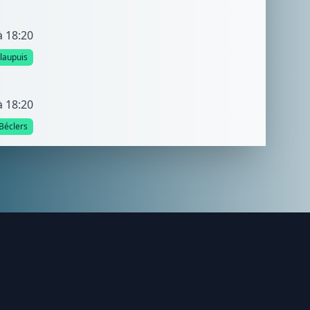
à 18:20
llaupuis
à 18:20
Béclers