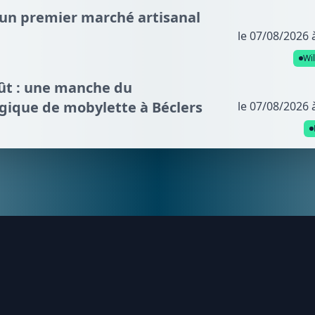
: un premier marché artisanal
le 07/08/2026 
Wi
oût : une manche du
gique de mobylette à Béclers
le 07/08/2026 