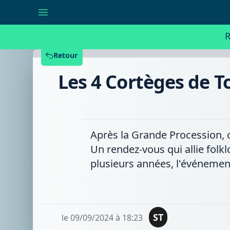
Les
4
Cortèges
de
R
Tournai
:
un
Retour
événement
folklorique
Les 4 Cortèges de T
qui
tente
de
renouer
avec
son
public
Après la Grande Procession, 
Un rendez-vous qui allie folkl
plusieurs années, l'événement
ST
le 09/09/2024 à 18:23