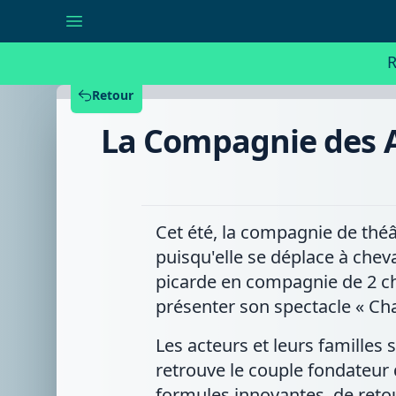
La
Compagnie
des
Arts
R
Nomades
en
tournée
Retour
à
cheval
La Compagnie des A
en
Wallonie
Picarde
Cet été, la compagnie de thé
puisqu'elle se déplace à cheva
picarde en compagnie de 2 che
présenter son spectacle « Cha
Les acteurs et leurs familles
retrouve le couple fondateur
formules innovantes, de retou