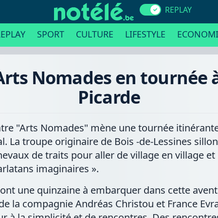
REPLAY
EPLAY
SPORT
CULTURE
LIFESTYLE
ECONOMI
rts Nomades en tournée à
Picarde
âtre "Arts Nomades" mène une tournée itinérante 
l. La troupe originaire de Bois -de-Lessines sillo
vaux de traits pour aller de village en village e
rlatans imaginaires ».
 sont une quinzaine à embarquer dans cette aventu
 de la compagnie Andréas Christou et France Evra
r à la simplicité et de rencontres. Des rencontr