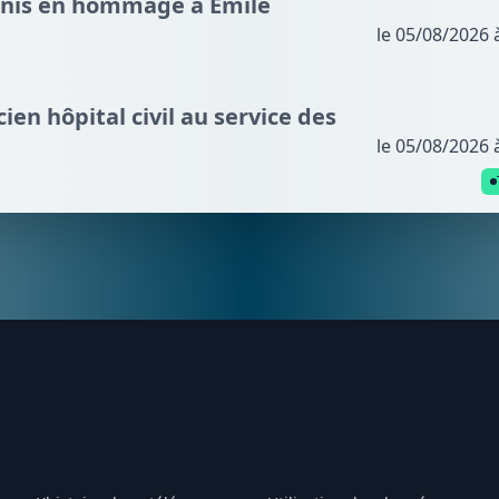
nnis en hommage à Émile
le 05/08/2026 
cien hôpital civil au service des
le 05/08/2026 