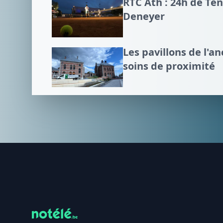
RTC Ath : 24h de Te
Deneyer
Les pavillons de l'an
soins de proximité
Footer