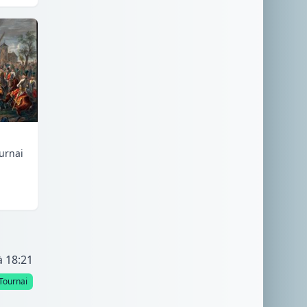
urnai
à 18:21
Tournai