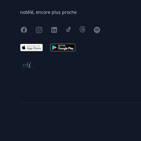
notélé, encore plus proche
Facebook
Instagram
X
TikTok
Threads
Spotify
App Store
Google Play
Conseil de déontologie journalistique