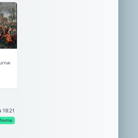
urnai
à 18:21
Tournai