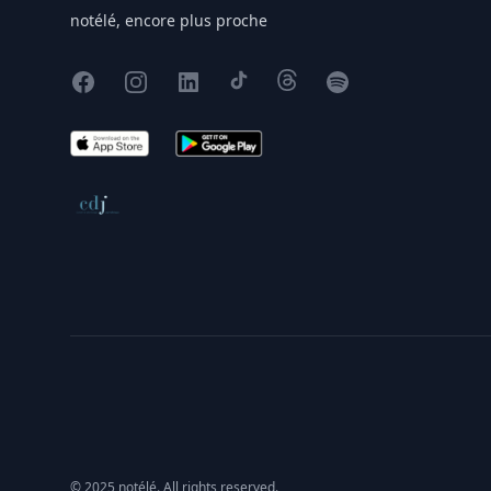
notélé, encore plus proche
Facebook
Instagram
X
TikTok
Threads
Spotify
App Store
Google Play
Conseil de déontologie journalistique
© 2025 notélé. All rights reserved.