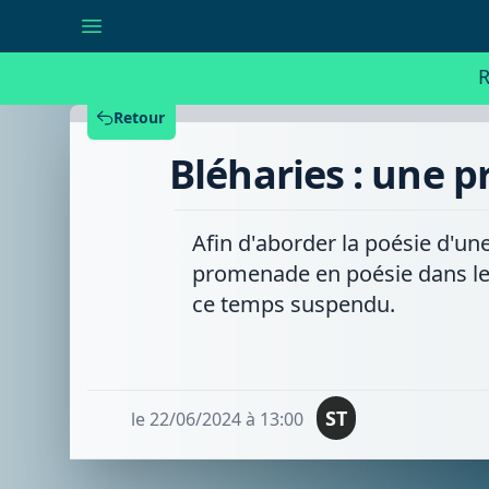
Bléharies
:
une
promenade
R
en
poésie
dans
Retour
le
parc
Bléharies : une 
communal
Afin d'aborder la poésie d'un
promenade en poésie dans le
ce temps suspendu.
ST
le 22/06/2024 à 13:00