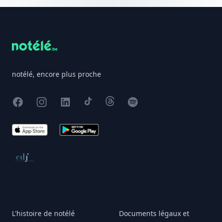
Footer
notélé, encore plus proche
Facebook
Instagram
X
TikTok
Threads
Spotify
App Store
Google Play
Conseil de déontologie journalistique
L'histoire de notélé
Documents légaux et