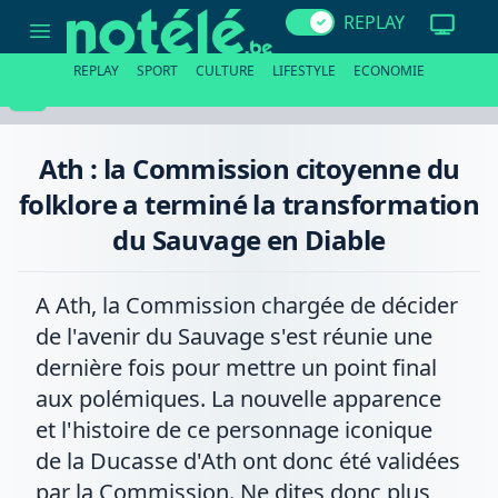
Ath
REPLAY
:
la
Commission
REPLAY
SPORT
CULTURE
LIFESTYLE
ECONOMIE
citoyenne
du
folklore
a
terminé
Ath : la Commission citoyenne du
la
transformation
folklore a terminé la transformation
du
Sauvage
du Sauvage en Diable
en
Diable
A Ath, la Commission chargée de décider
de l'avenir du Sauvage s'est réunie une
dernière fois pour mettre un point final
aux polémiques. La nouvelle apparence
et l'histoire de ce personnage iconique
de la Ducasse d'Ath ont donc été validées
par la Commission. Ne dites donc plus