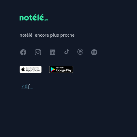
notélé, encore plus proche
Facebook
Instagram
X
TikTok
Threads
Spotify
App Store
Google Play
Conseil de déontologie journalistique