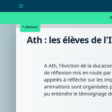
Ath
:
les
élèves
R
de
l'Institut
Technique
Retour
Libre
réfléchissent
Ath : les élèves de l
à
l'avenir
du
Sauvage
A Ath, l'éviction de la ducass
de réflexion mis en route p
appelés à réfléchir sur les i
animations sont organisées pa
pu entendre le témoignage de 