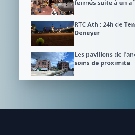
fermés suite à un a
RTC Ath : 24h de Te
Deneyer
Les pavillons de l'an
soins de proximité
Footer