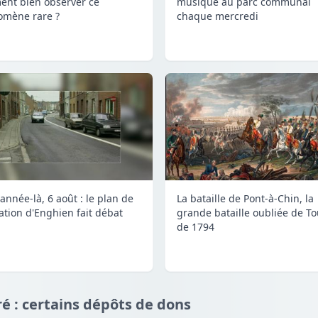
nt bien observer ce
musique au parc communal
mène rare ?
chaque mercredi
année-là, 6 août : le plan de
La bataille de Pont-à-Chin, la
lation d'Enghien fait débat
grande bataille oubliée de To
de 1794
é : certains dépôts de dons