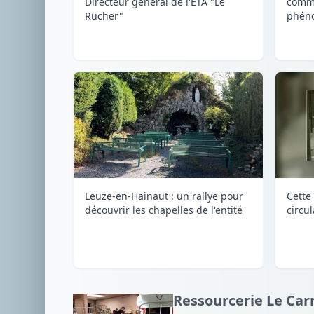
Directeur général de l'ETA "Le
comme
Rucher"
phéno
Leuze-en-Hainaut : un rallye pour
Cette 
découvrir les chapelles de l'entité
circu
Ressourcerie Le Carr