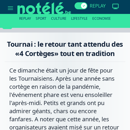
Tournai
REPLAY
:
le
retour
REPLAY
SPORT
CULTURE
LIFESTYLE
ECONOMIE
tant
attendu
des
«4
Cortèges»
Tournai : le retour tant attendu des
tout
en
«4 Cortèges» tout en tradition
tradition
Ce dimanche était un jour de fête pour
les Tournaisiens. Après une année sans
cortège en raison de la pandémie,
l'événement phare est venu ensoleiller
l'après-midi. Petits et grands ont pu
admirer géants, chars ou encore
fanfares. A noter que cette année, les
organisateurs avaient misé sur un retour