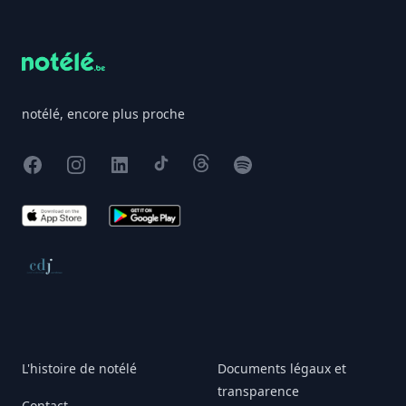
Footer
notélé, encore plus proche
Facebook
Instagram
X
TikTok
Threads
Spotify
App Store
Google Play
Conseil de déontologie journalistique
L'histoire de notélé
Documents légaux et
transparence
Contact