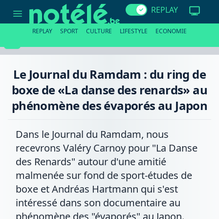
Le
REPLAY
Journal
du
Ramdam
REPLAY
SPORT
CULTURE
LIFESTYLE
ECONOMIE
:
du
ring
de
boxe
Le Journal du Ramdam : du ring de
de
«La
boxe de «La danse des renards» au
danse
des
phénomène des évaporés au Japon
renards»
au
phénomène
des
Dans le Journal du Ramdam, nous
évaporés
au
recevrons Valéry Carnoy pour "La Danse
Japon
des Renards" autour d'une amitié
malmenée sur fond de sport-études de
boxe et Andréas Hartmann qui s'est
intéressé dans son documentaire au
phénomène des "évaporés" au Japon.