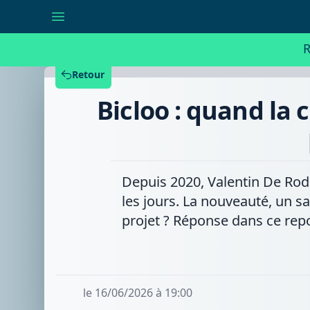
Bicloo
:
quand
la
R
chambre
à
air
Retour
devient
un
Bicloo : quand la 
portefeuille,
un
étui
pour
PC
ou
un
Depuis 2020, Valentin De Rodd
sac
de
les jours. La nouveauté, un s
sport
projet ? Réponse dans ce rep
le 16/06/2026 à 19:00