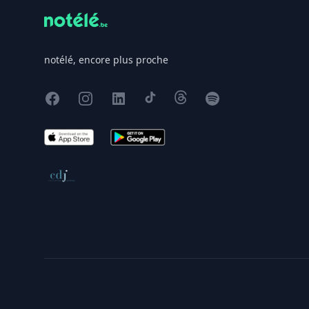
notélé, encore plus proche
Facebook
Instagram
X
TikTok
Threads
Spotify
App Store
Google Play
Conseil de déontologie journalistique