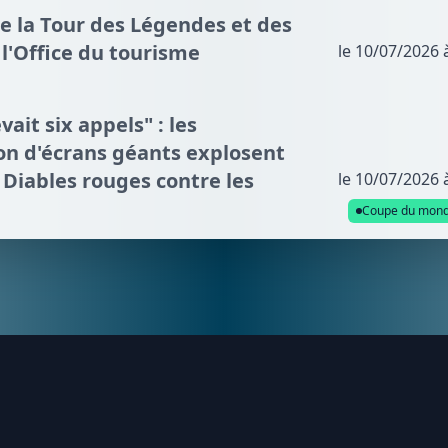
de la Tour des Légendes et des
l'Office du tourisme
le 10/07/2026 
vait six appels" : les
n d'écrans géants explosent
s Diables rouges contre les
le 10/07/2026 
Coupe du mon