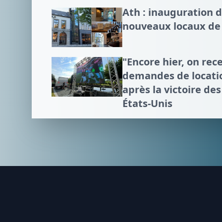
Ath : inauguration 
nouveaux locaux de 
"Encore hier, on rece
demandes de locatio
après la victoire de
États-Unis
Footer