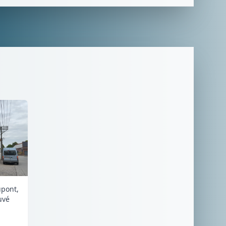
upont,
uvé