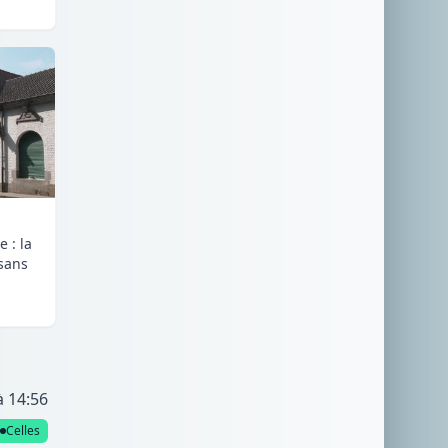
 : la
 sans
à 14:56
Celles