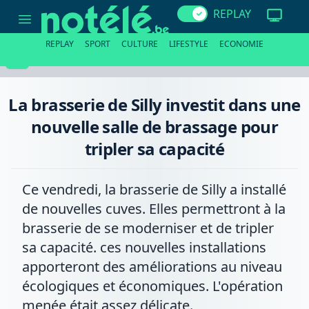
La
REPLAY
brasserie
de
Silly
REPLAY
SPORT
CULTURE
LIFESTYLE
ECONOMIE
investit
dans
une
nouvelle
salle
La brasserie de Silly investit dans une
de
brassage
nouvelle salle de brassage pour
pour
tripler
tripler sa capacité
sa
capacité
Ce vendredi, la brasserie de Silly a installé
de nouvelles cuves. Elles permettront à la
brasserie de se moderniser et de tripler
sa capacité. ces nouvelles installations
apporteront des améliorations au niveau
écologiques et économiques. L'opération
menée était assez délicate.