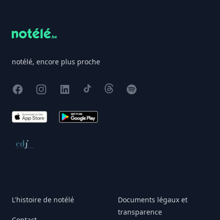
Footer
notélé, encore plus proche
Facebook
Instagram
X
TikTok
Threads
Spotify
App Store
Google Play
Conseil de déontologie journalistique
L'histoire de notélé
Documents légaux et
transparence
Contact