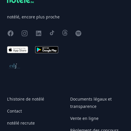
notélé, encore plus proche
Facebook
Instagram
X
TikTok
Threads
Spotify
App Store
Google Play
Conseil de déontologie journalistique
L'histoire de notélé
Documents légaux et
transparence
Contact
Vente en ligne
notélé recrute
Règlement des concours