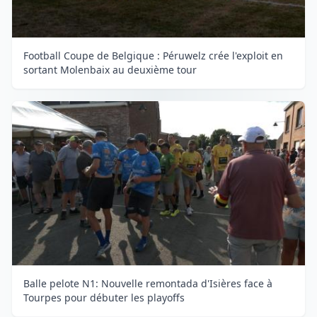
Football Coupe de Belgique : Péruwelz crée l'exploit en
sortant Molenbaix au deuxième tour
Balle pelote N1: Nouvelle remontada d'Isières face à
Tourpes pour débuter les playoffs