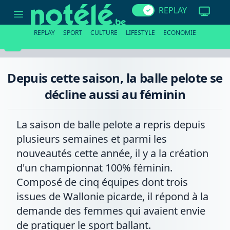
Depuis
REPLAY
cette
saison,
la
REPLAY
SPORT
CULTURE
LIFESTYLE
ECONOMIE
balle
pelote
se
décline
aussi
Depuis cette saison, la balle pelote se
au
féminin
décline aussi au féminin
La saison de balle pelote a repris depuis
plusieurs semaines et parmi les
nouveautés cette année, il y a la création
d'un championnat 100% féminin.
Composé de cinq équipes dont trois
issues de Wallonie picarde, il répond à la
demande des femmes qui avaient envie
de pratiquer le sport ballant.