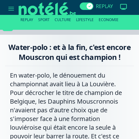
Water-
REPLAY
polo
:
et
REPLAY
SPORT
CULTURE
LIFESTYLE
ECONOMIE
à
la
fin,
c'est
encore
Water-polo : et à la fin, c'est encore
Mouscron
qui
Mouscron qui est champion !
est
champion
!
En water-polo, le dénouement du
championnat avait lieu à La Louvière.
Pour décrocher le titre de champion de
Belgique, les Dauphins Mouscronnois
n'avaient pas d'autre choix que de
s'imposer face à une formation
louviéroise qui était encore la seule à
pouvoir leur barrer la route. Et c'est ce