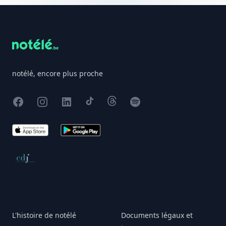
Footer
notélé, encore plus proche
Facebook
Instagram
X
TikTok
Threads
Spotify
App Store
Google Play
Conseil de déontologie journalistique
L'histoire de notélé
Documents légaux et