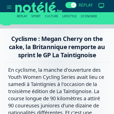
Cyclisme
REPLAY
:
Megan
Cherry
REPLAY
SPORT
CULTURE
LIFESTYLE
ECONOMIE
on
the
cake,
la
Britannique
Cyclisme : Megan Cherry on the
remporte
au
cake, la Britannique remporte au
sprint
le
sprint le GP La Taintignoise
GP
La
Taintignoise
En cyclisme, la manche d'ouverture des
Youth Women Cycling Series avait lieu ce
samedi à Taintignies à l'occasion de la
troisième édition de La Taintignoise. La
course longue de 90 kilomètres a attiré
90 coureuses juniores d'une dizaine de
nationalités différentes. Et c'est une