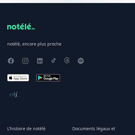
Footer
notélé, encore plus proche
Facebook
Instagram
X
TikTok
Threads
Spotify
App Store
Google Play
Conseil de déontologie journalistique
L'histoire de notélé
Documents légaux et