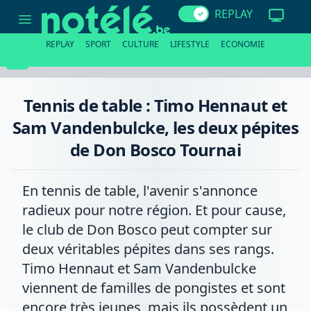
Tennis
REPLAY
de
table
:
REPLAY
SPORT
CULTURE
LIFESTYLE
ECONOMIE
Timo
Hennaut
et
Sam
Vandenbulcke,
Tennis de table : Timo Hennaut et
les
deux
Sam Vandenbulcke, les deux pépites
pépites
de
de Don Bosco Tournai
Don
Bosco
Tournai
En tennis de table, l'avenir s'annonce
radieux pour notre région. Et pour cause,
le club de Don Bosco peut compter sur
deux véritables pépites dans ses rangs.
Timo Hennaut et Sam Vandenbulcke
viennent de familles de pongistes et sont
encore très jeunes, mais ils possèdent un