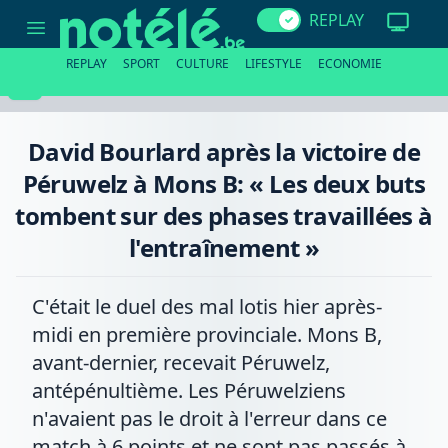
David
REPLAY
Bourlard
après
la
REPLAY
SPORT
CULTURE
LIFESTYLE
ECONOMIE
victoire
de
Péruwelz
à
Mons
David Bourlard après la victoire de
B:
«
Péruwelz à Mons B: « Les deux buts
Les
deux
tombent sur des phases travaillées à
buts
tombent
l'entraînement »
sur
des
phases
travaillées
C'était le duel des mal lotis hier après-
à
l'entraînement
midi en première provinciale. Mons B,
»
avant-dernier, recevait Péruwelz,
antépénultième. Les Péruwelziens
n'avaient pas le droit à l'erreur dans ce
match à 6 points et ne sont pas passés à