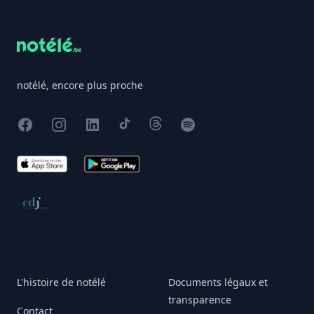
notélé, encore plus proche
Facebook
Instagram
X
TikTok
Threads
Spotify
App Store
Google Play
Conseil de déontologie journalistique
L'histoire de notélé
Documents légaux et
transparence
Contact