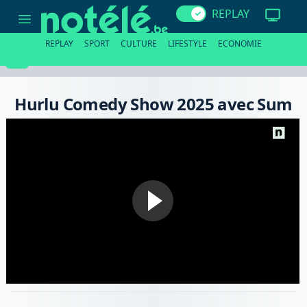
Hurlu
REPLAY
Comedy
Show
2025
REPLAY
SPORT
CULTURE
LIFESTYLE
ECONOMIE
avec
Sum
Hurlu Comedy Show 2025 avec Sum