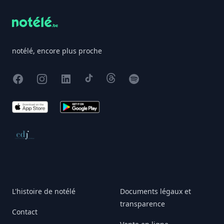
notélé, encore plus proche
Facebook
Instagram
X
TikTok
Threads
Spotify
App Store
Google Play
Conseil de déontologie journalistique
L'histoire de notélé
Documents légaux et
transparence
Contact