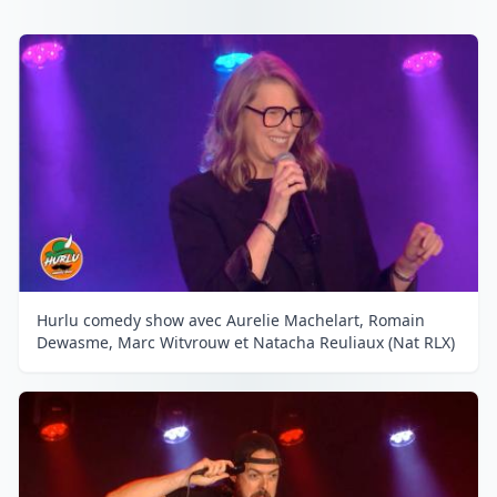
Hurlu comedy show avec Aurelie Machelart, Romain
Dewasme, Marc Witvrouw et Natacha Reuliaux (Nat RLX)