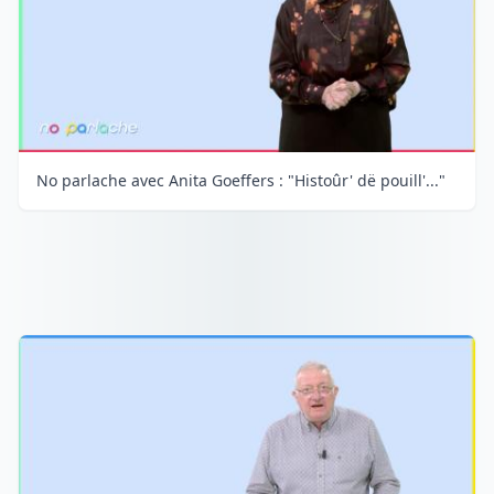
No parlache avec Anita Goeffers : "Histoûr' dë pouill'..."