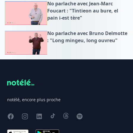
No parlache avec Jean-Marc
Foucart : "Tintieon au bure, el
pain i-est tère"
No parlache avec Bruno Delmotte
: "Long mingeu, long ouvreu"
Footer
notélé, encore plus proche
Facebook
Instagram
X
TikTok
Threads
Spotify
App Store
Google Play