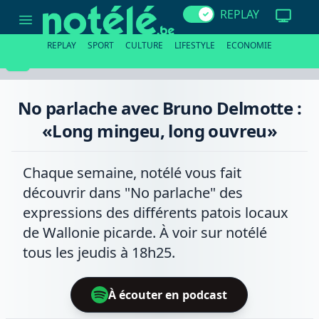
No
REPLAY
parlache
avec
Bruno
REPLAY
SPORT
CULTURE
LIFESTYLE
ECONOMIE
Delmotte
:
«Long
mingeu,
long
No parlache avec Bruno Delmotte :
ouvreu»
«Long mingeu, long ouvreu»
Chaque semaine, notélé vous fait
découvrir dans "No parlache" des
expressions des différents patois locaux
de Wallonie picarde. À voir sur notélé
tous les jeudis à 18h25.
À écouter en podcast