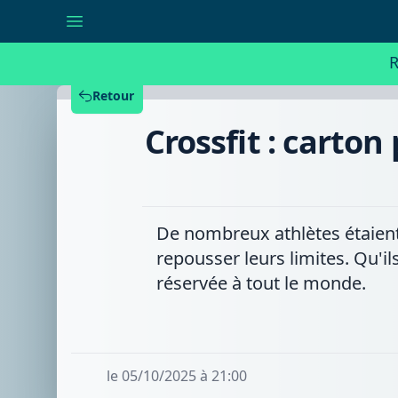
Crossfit
:
carton
plein
R
pour
la
cinquième
Retour
édition
du
Crossfit : carton
Battle
of
Legends
De nombreux athlètes étaient
repousser leurs limites. Qu'il
réservée à tout le monde.
le 05/10/2025 à 21:00