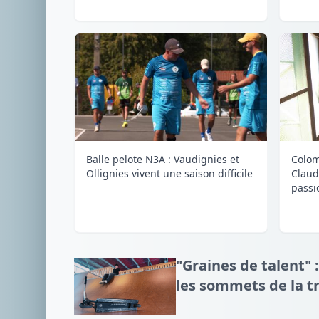
Balle pelote N3A : Vaudignies et
Colom
Ollignies vivent une saison difficile
Claud
passi
"Graines de talent" :
les sommets de la tr