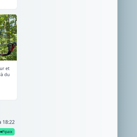
ur et
là du
à 18:22
Pipaix