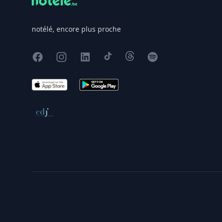
notélé, encore plus proche
Facebook
Instagram
X
TikTok
Threads
Spotify
App Store
Google Play
Conseil de déontologie journalistique