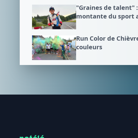
"Graines de talent" :
montante du sport 
Run Color de Chièvre
couleurs
Footer