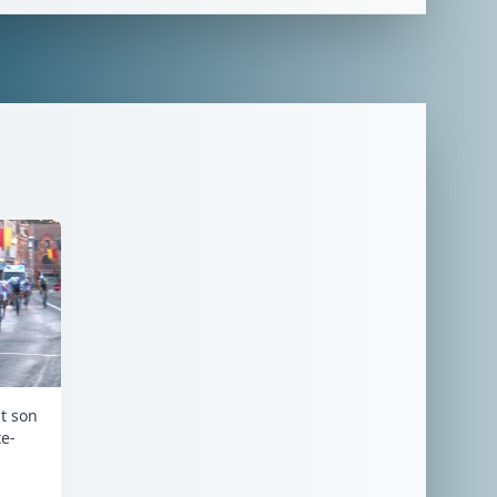
it son
e-