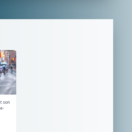
it son
e-