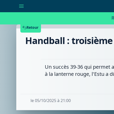
Handball
:
troisième
succès
R
consécutif
pour
l'Estu
Retour
qui
s'impose
Handball : troisième
face
à
Eynatten-
Raeren
Un succès 39-36 qui permet a
à la lanterne rouge, l'Estu a
le 05/10/2025 à 21:00