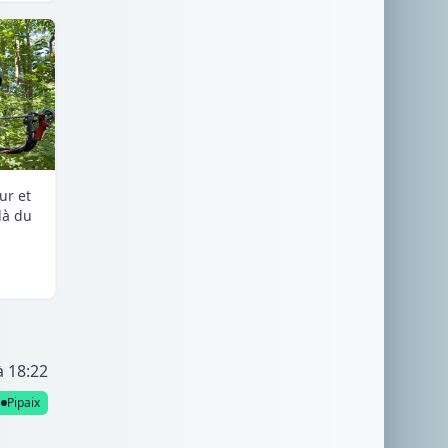
ur et
là du
à 18:22
Pipaix