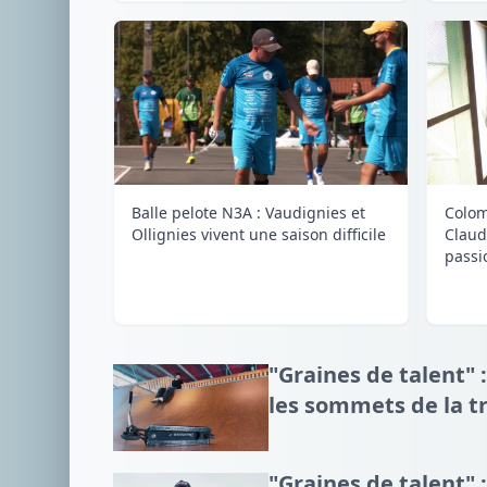
Balle pelote N3A : Vaudignies et
Colom
Ollignies vivent une saison difficile
Claud
passi
"Graines de talent" :
les sommets de la tr
"Graines de talent" :