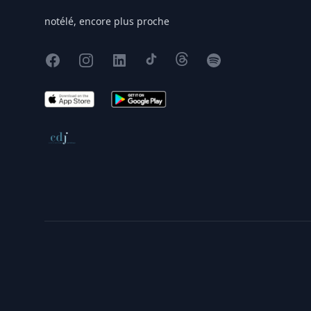
notélé, encore plus proche
Facebook
Instagram
X
TikTok
Threads
Spotify
App Store
Google Play
Conseil de déontologie journalistique