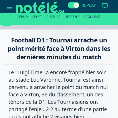
Football
REPLAY
D1
:
Tournai
REPLAY
SPORT
CULTURE
LIFESTYLE
ECONOMIE
arrache
un
point
mérité
face
Football D1 : Tournai arrache un
à
Virton
point mérité face à Virton dans les
dans
les
dernières minutes du match
dernières
minutes
du
match
Le "Luigi Time" a encore frappé hier soir
au stade Luc Varenne. Tournai est ainsi
parvenu à arracher le point du match nul
face à Virton, 3e du classement, un des
ténors de la D1. Les Tournaisiens ont
partagé l'enjeu 2-2 au terme d'une partie
où ils ont affiché 2 visages bien