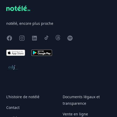
notélé, encore plus proche
Facebook
Instagram
X
TikTok
Threads
Spotify
App Store
Google Play
Conseil de déontologie journalistique
L'histoire de notélé
Documents légaux et
transparence
Contact
Vente en ligne