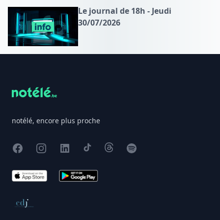
Le journal de 18h - Jeudi
30/07/2026
Footer
notélé, encore plus proche
Facebook
Instagram
X
TikTok
Threads
Spotify
App Store
Google Play
Conseil de déontologie journalistique