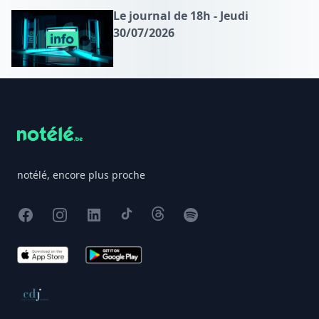
Le journal de 18h - Jeudi
30/07/2026
Footer
notélé, encore plus proche
Facebook
Instagram
X
TikTok
Threads
Spotify
App Store
Google Play
Conseil de déontologie journalistique