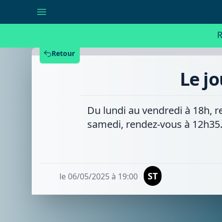
Le
journal
de
18h
R
-
Mardi
06/05/2025
Retour
Le j
Du lundi au vendredi à 18h, r
samedi, rendez-vous à 12h35
ST
le 06/05/2025 à 19:00