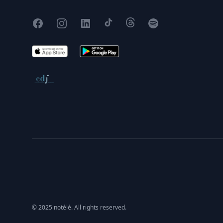
Facebook
Instagram
X
TikTok
Threads
Spotify
App Store
Google Play
Conseil de déontologie journalistique
© 2025 notélé. All rights reserved.