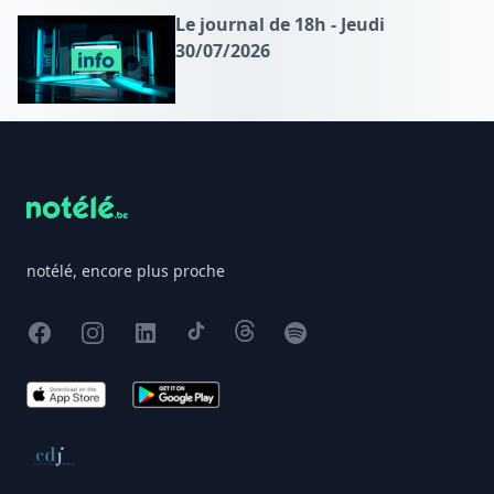
Le journal de 18h - Jeudi
30/07/2026
Footer
notélé, encore plus proche
Facebook
Instagram
X
TikTok
Threads
Spotify
App Store
Google Play
Conseil de déontologie journalistique