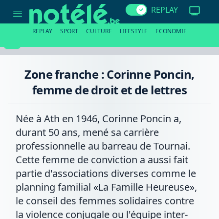
Zone
REPLAY
franche
:
Corinne
REPLAY
SPORT
CULTURE
LIFESTYLE
ECONOMIE
Poncin,
femme
de
droit
et
Zone franche : Corinne Poncin,
de
lettres
femme de droit et de lettres
Née à Ath en 1946, Corinne Poncin a,
durant 50 ans, mené sa carrière
professionnelle au barreau de Tournai.
Cette femme de conviction a aussi fait
partie d'associations diverses comme le
planning familial «La Famille Heureuse»,
le conseil des femmes solidaires contre
la violence conjugale ou l'équipe inter-