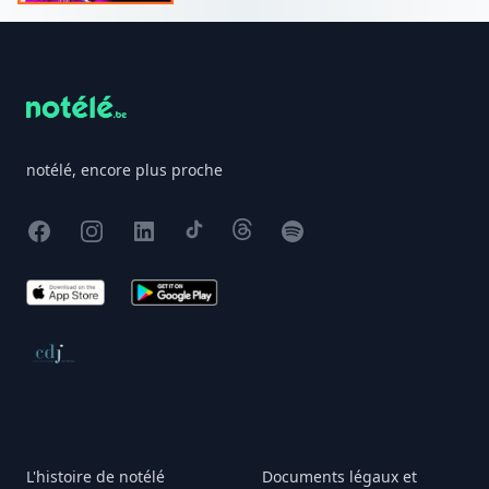
Footer
notélé, encore plus proche
Facebook
Instagram
X
TikTok
Threads
Spotify
App Store
Google Play
Conseil de déontologie journalistique
L'histoire de notélé
Documents légaux et