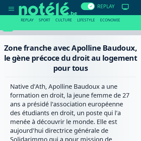
Zone
REPLAY
franche
avec
Apolline
REPLAY
SPORT
CULTURE
LIFESTYLE
ECONOMIE
Baudoux,
le
gène
précoce
du
Zone franche avec Apolline Baudoux,
droit
au
le gène précoce du droit au logement
logement
pour
pour tous
tous
Native d'Ath, Apolline Baudoux a une
formation en droit, la jeune femme de 27
ans a présidé l'association européenne
des étudiants en droit, un poste qui l'a
menée à découvrir le monde. Elle est
aujourd'hui directrice générale de
Solidarimmo qui a pour mission de