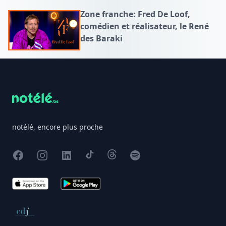
Zone franche: Fred De Loof,
comédien et réalisateur, le René
des Baraki
Footer
notélé, encore plus proche
Facebook
Instagram
X
TikTok
Threads
Spotify
App Store
Google Play
Conseil de déontologie journalistique