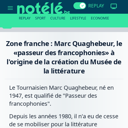
Zone
REPLAY
franche
:
Marc
REPLAY
SPORT
CULTURE
LIFESTYLE
ECONOMIE
Quaghebeur,
le
«passeur
des
francophonies»
Zone franche : Marc Quaghebeur, le
à
l'origine
«passeur des francophonies» à
de
la
l'origine de la création du Musée de
création
du
la littérature
Musée
de
la
littérature
Le Tournaisien Marc Quaghebeur, né en
1947, est qualifié de "Passeur des
francophonies".
Depuis les années 1980, il n'a eu de cesse
de se mobiliser pour la littérature