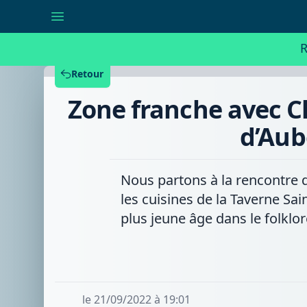
Zone
franche
avec
Christophe
R
Elius,
le
chef
Retour
de
la
Zone franche avec Ch
Taverne
Saint-
Géry
d’Aub
d’Aubechies
aux
multiples
casquettes
Nous partons à la rencontre d
les cuisines de la Taverne Sain
plus jeune âge dans le folklo
le 21/09/2022 à 19:01