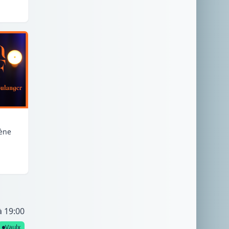
cène
à 19:00
Vaulx