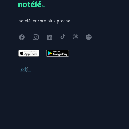
notélé, encore plus proche
Facebook
Instagram
X
TikTok
Threads
Spotify
App Store
Google Play
Conseil de déontologie journalistique