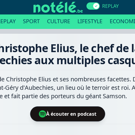
REPLAY
EPLAY
SPORT
CULTURE
LIFESTYLE
ECONOMI
ristophe Elius, le chef de 
echies aux multiples casq
e Christophe Elius et ses nombreuses facettes. De
t-Géry d'Aubechies, un lieu où le terroir est roi. A
re et fait partie des porteurs du géant Samson.
À écouter en podcast