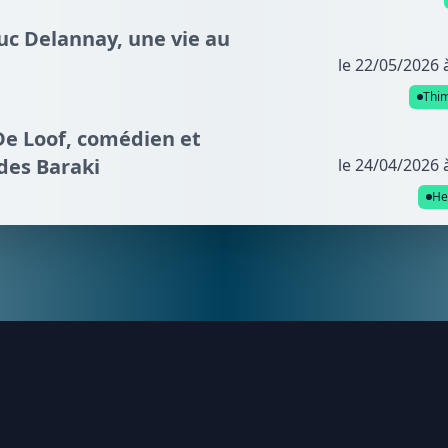
uc Delannay, une vie au
le 22/05/2026 
Thi
De Loof, comédien et
 des Baraki
le 24/04/2026 
He