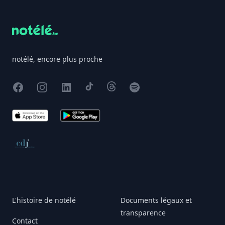
notélé, encore plus proche
Facebook
Instagram
X
TikTok
Threads
Spotify
App Store
Google Play
Conseil de déontologie journalistique
L'histoire de notélé
Documents légaux et
transparence
Contact