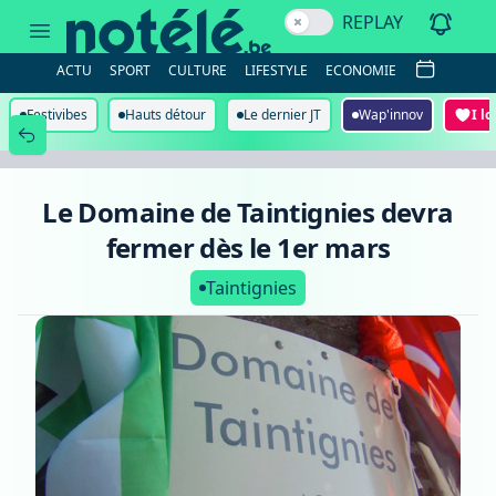
Le
REPLAY
Domaine
de
Taintignies
ACTU
SPORT
CULTURE
LIFESTYLE
ECONOMIE
devra
fermer
dès
Festivibes
Hauts détour
Le dernier JT
Wap'innov
I l
le
1er
mars
Le Domaine de Taintignies devra
fermer dès le 1er mars
Taintignies