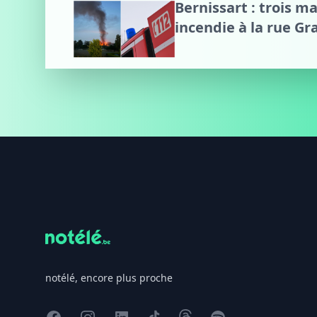
Bernissart : trois m
incendie à la rue G
Footer
notélé, encore plus proche