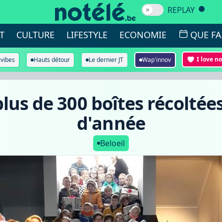
REPLAY
T
CULTURE
LIFESTYLE
ECONOMIE
QUE FA
I love n
ivibes
Hauts détour
Le dernier JT
Wap'innov
 plus de 300 boîtes récoltées
d'année
Beloeil