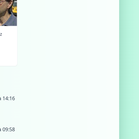
z
à 14:16
à 09:58