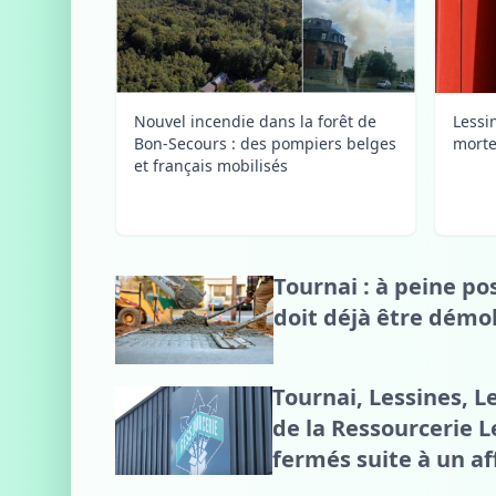
Nouvel incendie dans la forêt de
Lessi
Bon-Secours : des pompiers belges
morte
et français mobilisés
Tournai : à peine po
doit déjà être démol
Tournai, Lessines, L
de la Ressourcerie 
fermés suite à un af