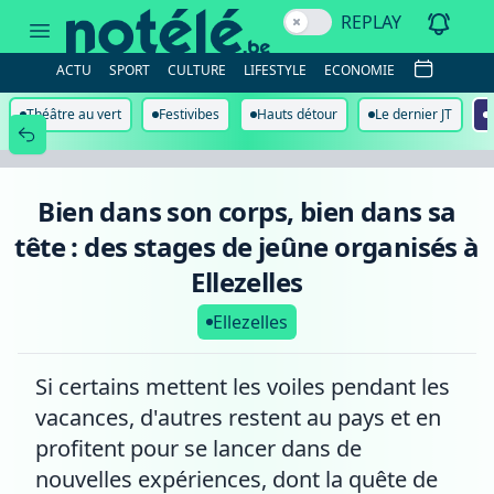
Bien
REPLAY
dans
son
corps,
ACTU
SPORT
CULTURE
LIFESTYLE
ECONOMIE
bien
dans
sa
Théâtre au vert
Festivibes
Hauts détour
Le dernier JT
tête
:
des
stages
de
Bien dans son corps, bien dans sa
jeûne
organisés
tête : des stages de jeûne organisés à
à
Ellezelles
Ellezelles
Ellezelles
Si certains mettent les voiles pendant les
vacances, d'autres restent au pays et en
profitent pour se lancer dans de
nouvelles expériences, dont la quête de