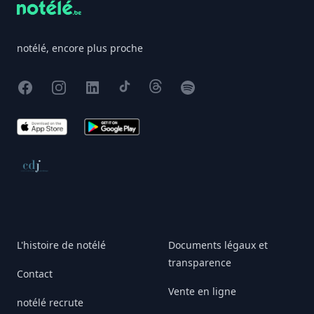
notélé, encore plus proche
Facebook
Instagram
X
TikTok
Threads
Spotify
App Store
Google Play
Conseil de déontologie journalistique
L'histoire de notélé
Documents légaux et
transparence
Contact
Vente en ligne
notélé recrute