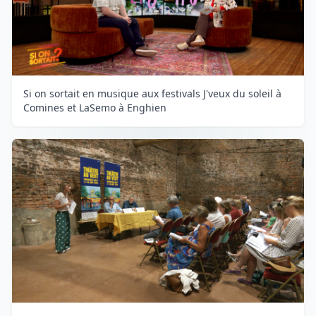
Si on sortait en musique aux festivals J'veux du soleil à
Comines et LaSemo à Enghien