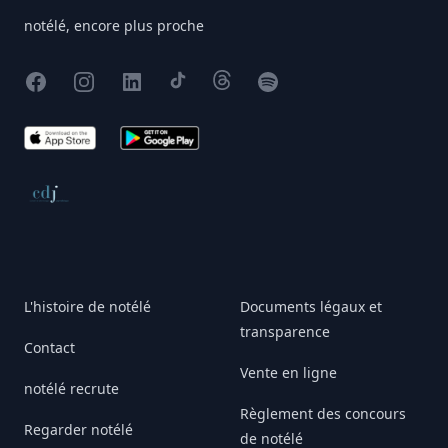
notélé, encore plus proche
Facebook
Instagram
X
TikTok
Threads
Spotify
App Store
Google Play
Conseil de déontologie journalistique
L'histoire de notélé
Documents légaux et
transparence
Contact
Vente en ligne
notélé recrute
Règlement des concours
Regarder notélé
de notélé