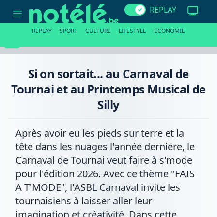
Si
REPLAY
on
sortait...
au
REPLAY
SPORT
CULTURE
LIFESTYLE
ECONOMIE
Carnaval
de
Tournai
et
au
Si on sortait... au Carnaval de
Printemps
Musical
Tournai et au Printemps Musical de
de
Silly
Silly
Après avoir eu les pieds sur terre et la
tête dans les nuages l'année dernière, le
Carnaval de Tournai veut faire à s'mode
pour l'édition 2026. Avec ce thème "FAIS
A T'MODE", l'ASBL Carnaval invite les
tournaisiens à laisser aller leur
imagination et créativité. Dans cette