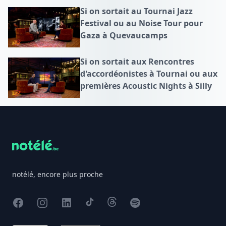
Si on sortait au Tournai Jazz
Festival ou au Noise Tour pour
Gaza à Quevaucamps
Si on sortait aux Rencontres
d'accordéonistes à Tournai ou aux
premières Acoustic Nights à Silly
Footer
notélé, encore plus proche
Facebook
Instagram
X
TikTok
Threads
Spotify