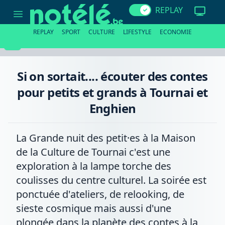
Si
REPLAY
on
sortait....
écouter
REPLAY
SPORT
CULTURE
LIFESTYLE
ECONOMIE
des
contes
pour
petits
et
Si on sortait.... écouter des contes
grands
à
pour petits et grands à Tournai et
Tournai
et
Enghien
Enghien
La Grande nuit des petit·es à la Maison
de la Culture de Tournai c'est une
exploration à la lampe torche des
coulisses du centre culturel. La soirée est
ponctuée d'ateliers, de relooking, de
sieste cosmique mais aussi d'une
plongée dans la planète des contes à la