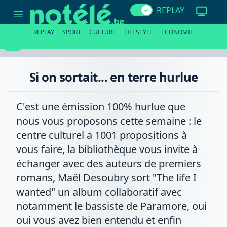
Si
REPLAY
on
sortait...
en
REPLAY
SPORT
CULTURE
LIFESTYLE
ECONOMIE
terre
hurlue
Si on sortait... en terre hurlue
C'est une émission 100% hurlue que
nous vous proposons cette semaine : le
centre culturel a 1001 propositions à
vous faire, la bibliothèque vous invite à
échanger avec des auteurs de premiers
romans, Maël Desoubry sort "The life I
wanted" un album collaboratif avec
notamment le bassiste de Paramore, oui
oui vous avez bien entendu et enfin