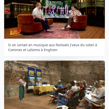
Si on sortait en musique aux festivals J'veux du soleil à
Comines et LaSemo à Enghien