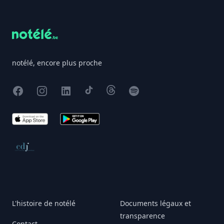
Footer
notélé, encore plus proche
Facebook
Instagram
X
TikTok
Threads
Spotify
App Store
Google Play
Conseil de déontologie journalistique
L'histoire de notélé
Documents légaux et
transparence
Contact