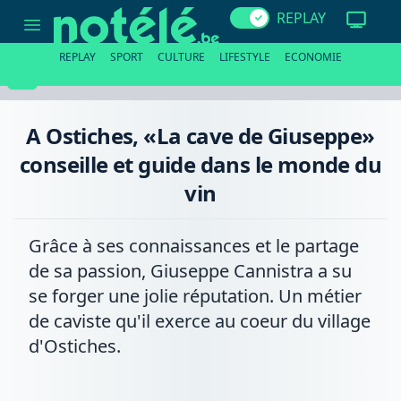
A
REPLAY
Ostiches,
«La
cave
REPLAY
SPORT
CULTURE
LIFESTYLE
ECONOMIE
de
Giuseppe»
conseille
et
guide
A Ostiches, «La cave de Giuseppe»
dans
le
conseille et guide dans le monde du
monde
du
vin
vin
Grâce à ses connaissances et le partage
de sa passion, Giuseppe Cannistra a su
se forger une jolie réputation. Un métier
de caviste qu'il exerce au coeur du village
d'Ostiches.