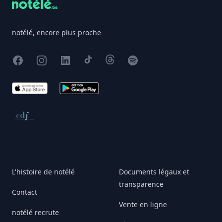
notélé, encore plus proche
Facebook
Instagram
X
TikTok
Threads
Spotify
App Store
Google Play
Conseil de déontologie journalistique
L'histoire de notélé
Documents légaux et
transparence
Contact
Vente en ligne
notélé recrute