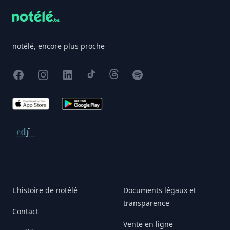
notélé, encore plus proche
Facebook
Instagram
X
TikTok
Threads
Spotify
App Store
Google Play
Conseil de déontologie journalistique
L'histoire de notélé
Documents légaux et
transparence
Contact
Vente en ligne