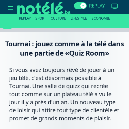
Tournai
REPLAY
:
jouez
comme
REPLAY
SPORT
CULTURE
LIFESTYLE
ECONOMIE
à
la
télé
dans
une
Tournai : jouez comme à la télé dans
partie
de
une partie de «Quiz Room»
«Quiz
Room»
Si vous avez toujours rêvé de jouer à un
jeu télé, c'est désormais possible à
Tournai. Une salle de quizz qui recrée
tout comme sur un plateau télé a vu le
jour il y a près d'un an. Un nouveau type
de loisir qui attire tout type de clientèle et
promet de grands moments de plaisir.